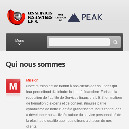
Menu
Qui nous sommes
PAGE D’ACCUEIL
À PROPOS DE NOUS
SERVICES
Mission
M
Notre mission est de fournir à nos clients des solutions qui
CENTRE DU SERVICE À
LA CLIENTÈLE
leur permettront d'atteindre la liberté financière. Forts de la
réputation de fiabilité de Services financiers L.E.S. en matière
PROFESSIONNELS DE
de formation d’experts et de conseil, stimulés par le
LA SANTÉ
dynamisme de notre clientèle grandissante, nous continuons
CONTACTEZ-NOUS
à développer nos activités autour du service personnalisé de
la plus haute qualité que nous offrons à chacun de nos
clients.